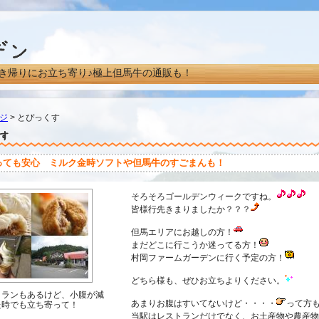
き帰りにお立ち寄り♪極上但馬牛の通販も！
ジ
> とぴっくす
っても安心 ミルク金時ソフトや但馬牛のすごまんも！
そろそろゴールデンウィークですね。
皆様行先きまりましたか？？？
但馬エリアにお越しの方！
まだどこに行こうか迷ってる方！
村岡ファームガーデンに行く予定の方！
どちら様も、ぜひお立ちよりください。
トランもあるけど、小腹が減
あまりお腹はすいてないけど・・・・
って方
た時でも立ち寄って！
当駅はレストランだけでなく、お土産物や農産物