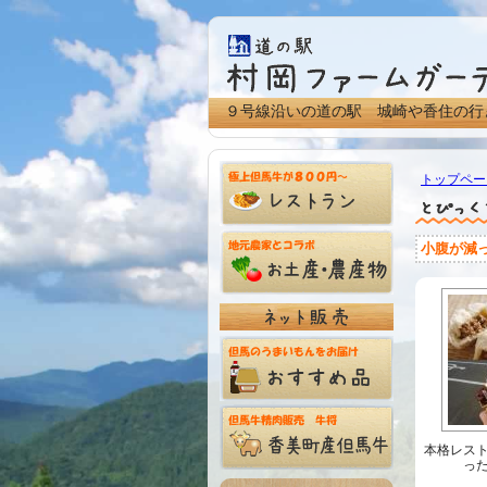
９号線沿いの道の駅 城崎や香住の行
トップペー
小腹が減
本格レス
っ