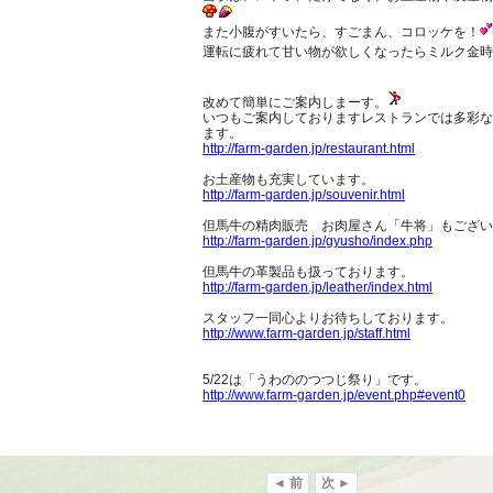
また小腹がすいたら、すごまん、コロッケを！
運転に疲れて甘い物が欲しくなったらミルク金時
改めて簡単にご案内しまーす。
いつもご案内しておりますレストランでは多彩な
ます。
http://farm-garden.jp/restaurant.html
お土産物も充実しています。
http://farm-garden.jp/souvenir.html
但馬牛の精肉販売 お肉屋さん「牛将」もござい
http://farm-garden.jp/gyusho/index.php
但馬牛の革製品も扱っております。
http://farm-garden.jp/leather/index.html
スタッフ一同心よりお待ちしております。
http://www.farm-garden.jp/staff.html
5/22は「うわののつつじ祭り」です。
http://www.farm-garden.jp/event.php#event0
◄ 前
次 ►