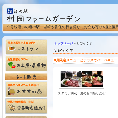
９号線沿いの道の駅 城崎や香住の行き帰りにお立ち寄り♪極上但
トップページ
> とぴっくす
8月限定メニューとテラスでバーベキュー
スタミナ満点 夏のお肉祭りだぞ