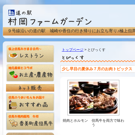
９号線沿いの道の駅 城崎や香住の行き帰りにお立ち寄り♪極上但
トップページ
> とぴっくす
少し早目の夏休み７月のお肉トピックス 
焼肉とホルモン 但馬牛を両方で味わ
う