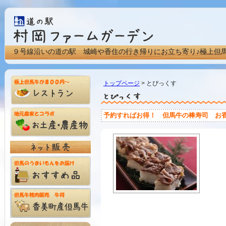
９号線沿いの道の駅 城崎や香住の行き帰りにお立ち寄り♪極上但
トップページ
> とぴっくす
予約すればお得！ 但馬牛の棒寿司 お