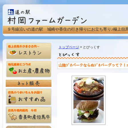
９号線沿いの道の駅 城崎や香住の行き帰りにお立ち寄り♪極上但
トップページ
> とぴっくす
山陰ｼﾞｵパークならぬｼﾞｵバーグって？