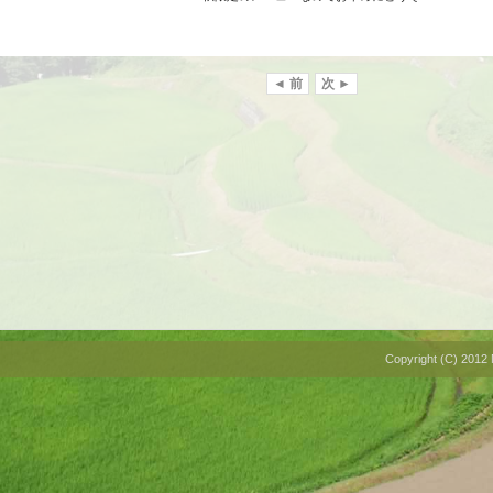
◄ 前
次 ►
Copyright (C) 2012 