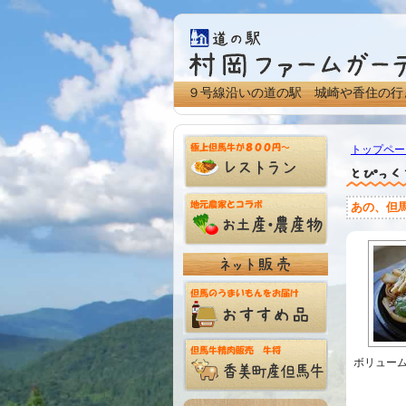
９号線沿いの道の駅 城崎や香住の行
トップペー
あの、但
ボリュー