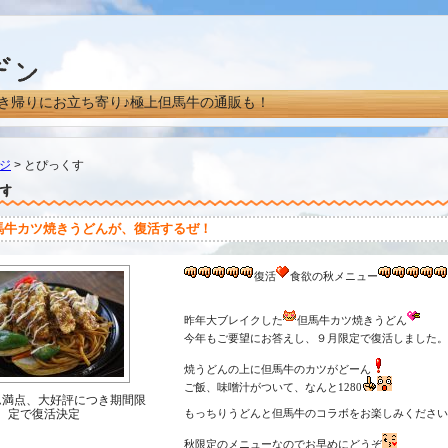
き帰りにお立ち寄り♪極上但馬牛の通販も！
ジ
> とぴっくす
馬牛カツ焼きうどんが、復活するぜ！
復活
食欲の秋メニュー
昨年大ブレイクした
但馬牛カツ焼きうどん
今年もご要望にお答えし、９月限定で復活しました。
焼うどんの上に但馬牛のカツがどーん
ご飯、味噌汁がついて、なんと
1280
ム満点、大好評につき期間限
定で復活決定
もっちりうどんと但馬牛のコラボをお楽しみください
秋限定のメニューなのでお早めにどうぞ