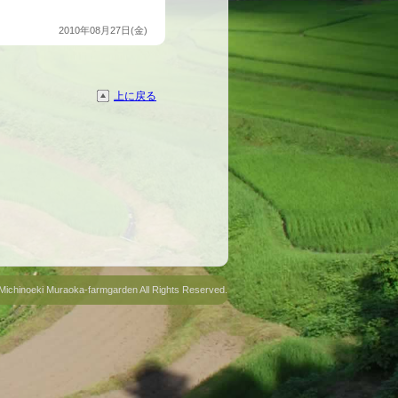
2010年08月27日(金)
上に戻る
Michinoeki Muraoka-farmgarden All Rights Reserved.