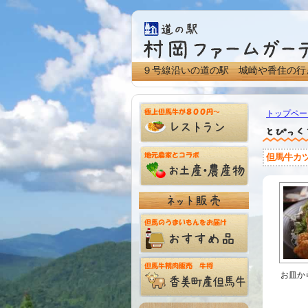
９号線沿いの道の駅 城崎や香住の行
トップペー
但馬牛カ
お皿か