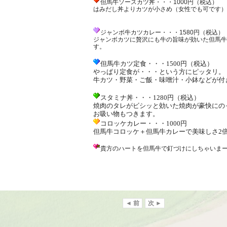
但馬牛ソースカツ丼・・・
1000
円（税込）
はみだし丼よりカツが小さめ（女性でも可です）
ジャンボ牛カツカレー・・・
1580
円（税込
ジャンボカツに贅沢にも牛の旨味が効いた但馬牛
す。
但馬牛カツ定食・・・
1500
円（税込）
やっぱり定食が・・・という方にピッタリ。
牛カツ・野菜・ご飯・味噌汁・小鉢などが付
スタミナ丼・・・
1280
円（税込）
焼肉のタレがビシッと効いた焼肉が豪快にの
お吸い物
もつきます。
コロッケカレー・・・
1000
円
但馬牛コロッケ＋但馬牛カレーで美味しさ
2
貴方のハートを但馬牛で釘づけにしちゃいま
◄ 前
次 ►