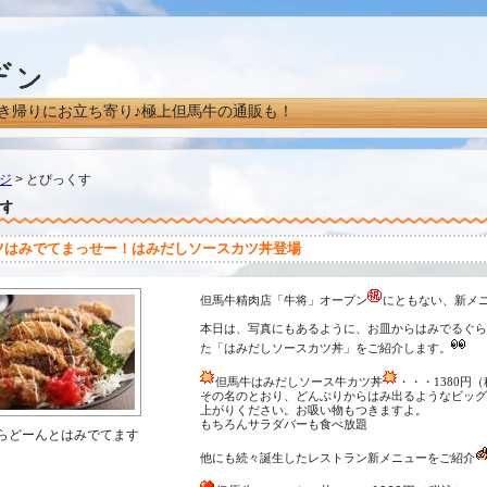
き帰りにお立ち寄り♪極上但馬牛の通販も！
ジ
> とぴっくす
ツはみでてまっせー！はみだしソースカツ丼登場
但馬牛精肉店「牛将」オープン
にともない、新メ
本日は、写真にもあるように、お皿からはみでるぐら
た「はみだしソースカツ丼」をご紹介します。
但馬牛はみだしソース牛カツ丼
・・・
1380
円（
その名のとおり、どんぶりからはみ出るようなビッグ
上がりください。お吸い物もつきますよ。
もちろんサラダバーも食べ放題
らどーんとはみでてます
他にも続々誕生したレストラン新メニューをご紹介