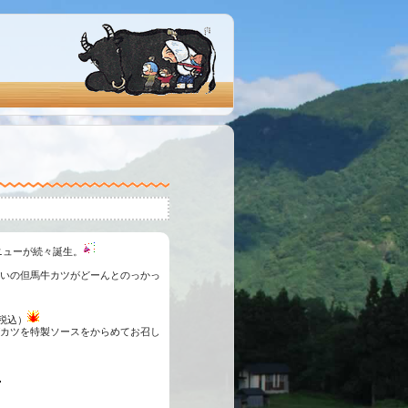
ニューが続々誕生。
いの但馬牛カツがどーんとのっかっ
税込）
カツを特製ソースをからめてお召し