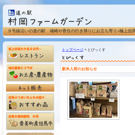
９号線沿いの道の駅 城崎や香住の行き帰りにお立ち寄り♪極上但
トップページ
> とぴっくす
新米入荷のお知らせ