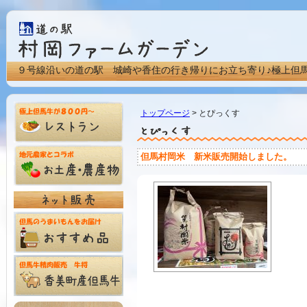
９号線沿いの道の駅 城崎や香住の行き帰りにお立ち寄り♪極上但
トップページ
> とぴっくす
但馬村岡米 新米販売開始しました。