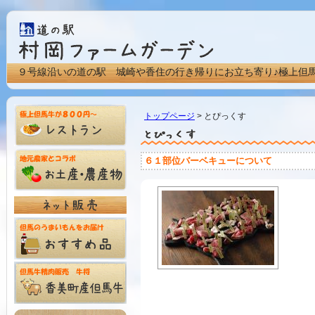
９号線沿いの道の駅 城崎や香住の行き帰りにお立ち寄り♪極上但
トップページ
> とぴっくす
６１部位バーベキューについて