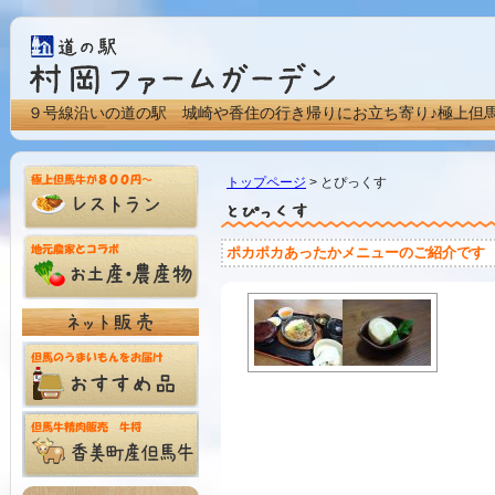
９号線沿いの道の駅 城崎や香住の行き帰りにお立ち寄り♪極上但
トップページ
> とぴっくす
ポカポカあったかメニューのご紹介です