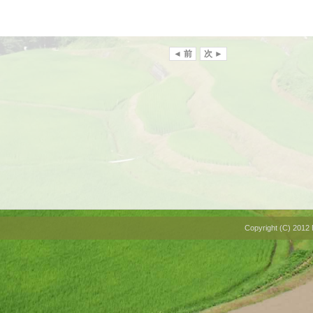
◄ 前
次 ►
Copyright (C) 2012 