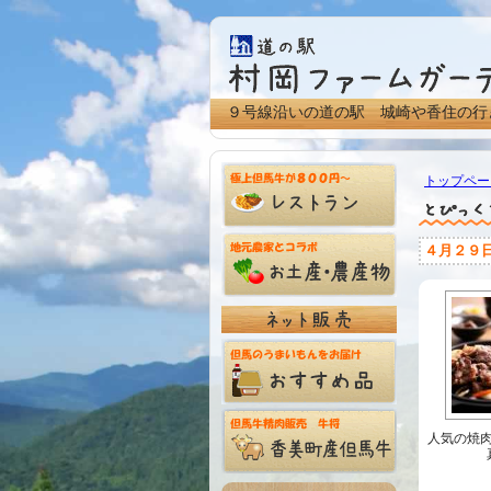
９号線沿いの道の駅 城崎や香住の行
トップペー
４月２９
人気の焼