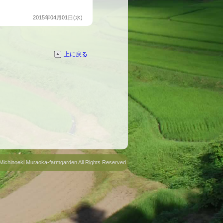
2015年04月01日(水)
上に戻る
Michinoeki Muraoka-farmgarden All Rights Reserved.