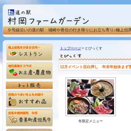
９号線沿いの道の駅 城崎や香住の行き帰りにお立ち寄り♪極上但
トップページ
> とぴっくす
12月イベント目白押し 年末年始休まず
冬限定メニュー